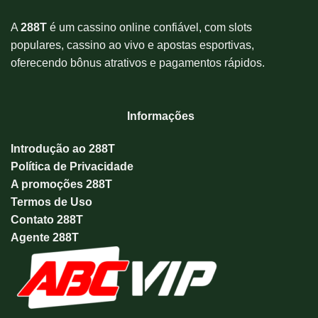
A
288T
é um cassino online confiável, com slots
populares, cassino ao vivo e apostas esportivas,
oferecendo bônus atrativos e pagamentos rápidos.
Informações
Introdução ao 288T
Política de Privacidade
A promoções 288T
Termos de Uso
Contato 288T
Agente 288T