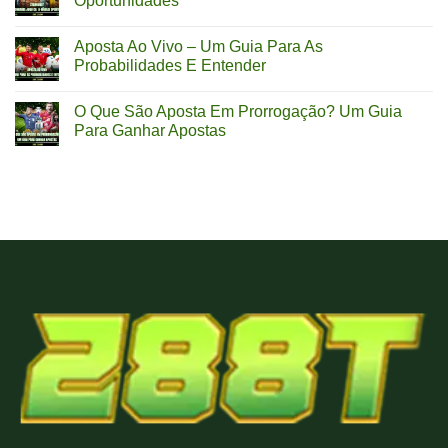
Oportunidades
Em
Melhor
ở
2026
Jogo
Book
Không
De
Of
có
Aposta Ao Vivo – Um Guia Para As
Slots
Dead
bình
Da
–
luận
Probabilidades E Entender
Era
A
ở
Em
Jornada
Starburst
Không
2026
Mágica
–
có
O Que São Aposta Em Prorrogação? Um Guia
Da
Um
bình
Caça
Emocionante
luận
Para Ganhar Apostas
Ao
Jogo
ở
Tesouro
Caça-
Aposta
Không
288T
Níqueis
Ao
có
Oportunidades
Vivo
bình
–
luận
Um
ở
Guia
O
Para
Que
As
São
Probabilidades
Aposta
E
Em
Entender
Prorrogação?
Um
Guia
Para
Ganhar
Apostas