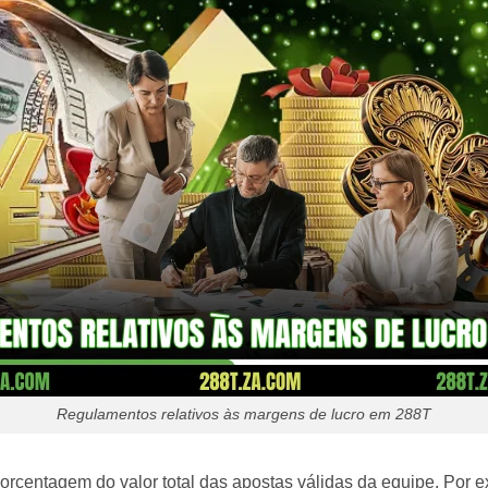
Regulamentos relativos às margens de lucro em 288T
centagem do valor total das apostas válidas da equipe. Por e