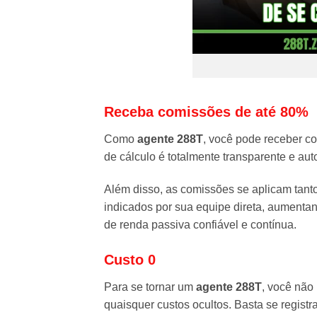
Receba comissões de até 80%
Como
agente 288T
, você pode receber co
de cálculo é totalmente transparente e au
Além disso, as comissões se aplicam tanto
indicados por sua equipe direta, aumenta
de renda passiva confiável e contínua.
Custo 0
Para se tornar um
agente 288T
, você não
quaisquer custos ocultos. Basta se registra