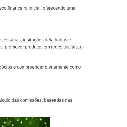
sco financeiro inicial, oferecendo uma
ecessárias, instruções detalhadas e
s, promover produtos em redes sociais, e-
egócios e compreender plenamente como
o cálculo das comissões, baseadas nas