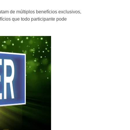
am de múltiplos benefícios exclusivos,
fícios que todo participante pode