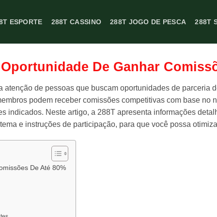
8T ESPORTE
288T CASSINO
288T JOGO DE PESCA
288T 
 Oportunidade De Ganhar Comiss
atenção de pessoas que buscam oportunidades de parceria de 
s membros podem receber comissões competitivas com base no 
res indicados. Neste artigo, a 288T apresenta informações deta
stema e instruções de participação, para que você possa otimiza
omissões De Até 80%
ntes