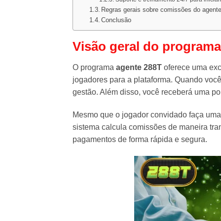
Regras gerais sobre comissões do agent
Conclusão
Visão geral do programa
O programa
agente 288T
oferece uma exce
jogadores para a plataforma. Quando você 
gestão. Além disso, você receberá uma po
Mesmo que o jogador convidado faça uma 
sistema calcula comissões de maneira tra
pagamentos de forma rápida e segura.