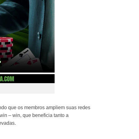
itindo que os membros ampliem suas redes
n – win, que beneficia tanto a
evadas.