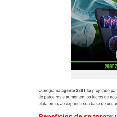
O programa
agente 288T
foi projetado pa
de parceiros e aumentem os lucros de aco
plataforma, ao expandir sua base de usuá
Benefícios de se tornar