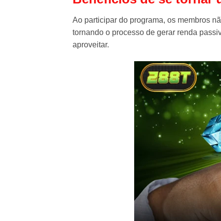
Ao participar do programa, os membros nã
tornando o processo de gerar renda passiva
aproveitar.